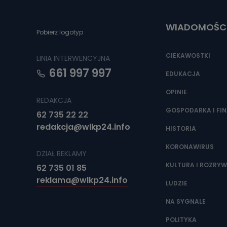
Do czasu wycof
uzasadnionego
WIADOMOŚC
Jakie da
Pobierz logotyp
Przetwarzane 
Państwa (lub z
CIEKAWOSTKI
LINIA INTERWENCYJNA
źródeł publiczn
adres korespo
661 997 997
oraz partnerzy
EDUKACJA
OPINIE
Jak skont
REDAKCJA
Można to zrob
GOSPODARKA I FI
62 735 22 22
poczta@tvproar
redakcja@wlkp24.info
HISTORIA
KORONAWIRUS
DZIAŁ REKLAMY
KULTURA I ROZRY
62 735 01 85
reklama@wlkp24.info
LUDZIE
NA SYGNALE
POLITYKA