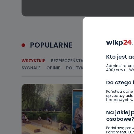
POPULARNE
Kto jest 
WSZYSTKIE
BEZPIECZEŃSTWO
CIEKAWOSTKI
E
Administratore
SYGNALE
OPINIE
POLITYKA
RELIGIA
SAMORZ
400) przy ul. Wo
Do czego
Państwa dane o
sprzedaży usłu
handlowych w r
Na jakiej
osobowe
Podstawą praw
Parlamentu Euro