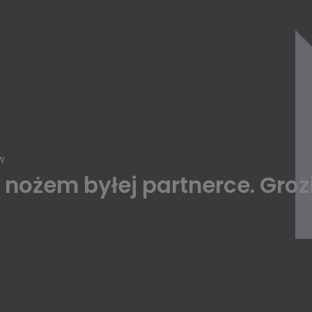
W
ił nożem byłej partnerce. Gro