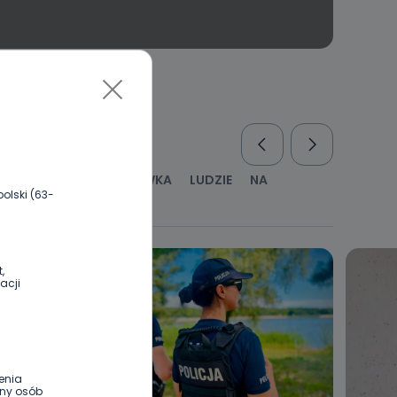
RUS
KULTURA I ROZRYWKA
LUDZIE
NA
olski (63-
WYWIADY
ZDROWIE
,
acji
enia
ony osób