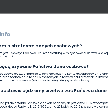
administratorem danych osobowych?
DUKACJA
GOSPODARKA I FINANSE
HISTORIA
KORONAWI
m jest Telewizja Kablowa Pro-Art z siedzibą w miejscowości Ostrów Wielkop
ĄD
ŚRODOWISKO
WASZE INFO
WSZYSTKICH ŚWIĘTYCH
lności 19.
 będą używane Państwa dane osobowe?
sobowe przetwarzane są w celu nawiązania kontaktu, opracowania ofert
g oraz zachowania relacji biznesowych, a także w celu przesyłania inform
ozumieniu ustawy o świadczeniu usług drogą elektroniczną.
 podstawie będziemy przetwarzać Państwa dane
?
ną przetwarzania Państwa danych osobowych, jest artykuł 6 Rozporządz
pejskiego i Rady (UE) 2016/679 z dnia 27 kwietnia 2016 r. w sprawie ochr