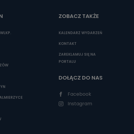
N
ZOBACZ TAKŻE
nio od
brane ze
WLKP.
KALENDARZ WYDARZEŃ
taktowy,
racownicy
KONTAKT
ZAREKLAMUJ SIĘ NA
PORTALU
SZÓW
DOŁĄCZ DO NAS
ZYN
Facebook
ALMIERZYCE
Instagram
W