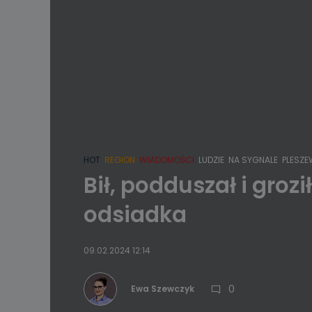
HOT
REGION
WIADOMOŚCI
LUDZIE
NA SYGNALE
PLESZE
Bił, podduszał i groz
odsiadka
09.02.2024 12:14
0
Ewa Szewczyk