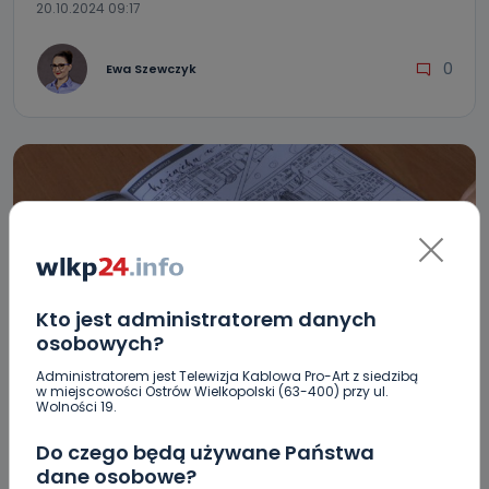
20.10.2024 09:17
0
Ewa Szewczyk
Kto jest administratorem danych
osobowych?
Administratorem jest Telewizja Kablowa Pro-Art z siedzibą
REGION
WIADOMOŚCI
w miejscowości Ostrów Wielkopolski (63-400) przy ul.
Wolności 19.
Ostrzeszowska historia komiksem pisana.
Autorami młodzi mieszkańcy miasta i gminy
Do czego będą używane Państwa
dane osobowe?