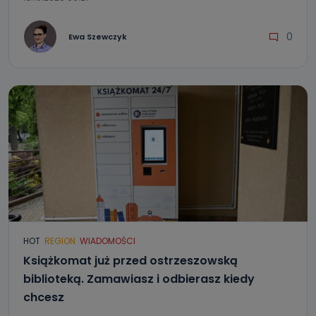
0
Ewa Szewczyk
HOT
REGION
WIADOMOŚCI
Książkomat już przed ostrzeszowską
biblioteką. Zamawiasz i odbierasz kiedy
chcesz