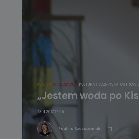
REGION
WIADOMOŚCI
KULTURA I ROZRYWKA
OSTRÓW W
„Jestem woda po Kisi
23.11.2017 17:55
1
Paulina Szczepaniak