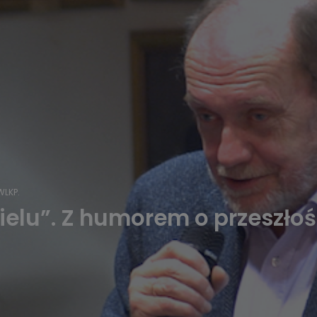
LKP.
elu”. Z humorem o przeszłoś