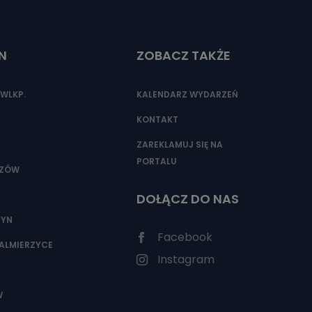
N
ZOBACZ TAKŻE
nio od
brane ze
taktowy,
WLKP.
KALENDARZ WYDARZEŃ
racownicy
KONTAKT
ZAREKLAMUJ SIĘ NA
PORTALU
SZÓW
DOŁĄCZ DO NAS
ZYN
Facebook
ALMIERZYCE
Instagram
W