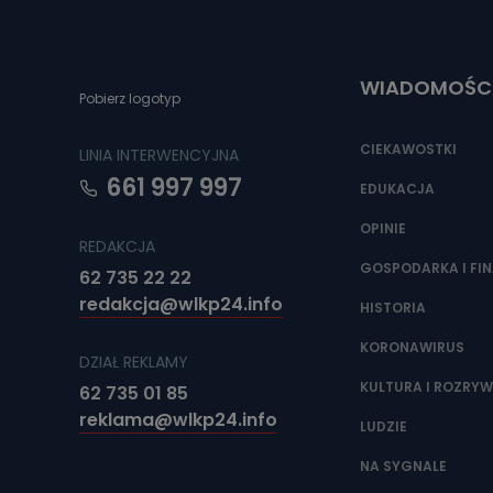
Do czasu wycof
uzasadnionego
Jakie da
WIADOMOŚC
Pobierz logotyp
Przetwarzane 
Państwa (lub z
źródeł publiczn
CIEKAWOSTKI
LINIA INTERWENCYJNA
adres korespo
oraz partnerzy
661 997 997
EDUKACJA
Jak skont
OPINIE
REDAKCJA
Można to zrob
poczta@tvproar
GOSPODARKA I FI
62 735 22 22
redakcja@wlkp24.info
HISTORIA
KORONAWIRUS
DZIAŁ REKLAMY
KULTURA I ROZRY
62 735 01 85
reklama@wlkp24.info
LUDZIE
NA SYGNALE