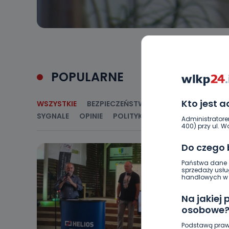
POPULARNE
Kto jest 
WSZYSTKIE
BEZPIECZEŃSTWO
CIEKAWOSTKI
E
SYGNALE
OPINIE
POLITYKA
RELIGIA
SAMORZ
Administratore
400) przy ul. Wo
Do czego
Państwa dane o
sprzedaży usłu
handlowych w r
Na jakiej
osobowe
Podstawą praw