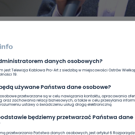
administratorem danych osobowych?
DUKACJA
GOSPODARKA I FINANSE
HISTORIA
KORONAWI
ĄD
ŚRODOWISKO
WASZE INFO
WSZYSTKICH ŚWIĘTYCH
m jest Telewizja Kablowa Pro-Art z siedzibą w miejscowości Ostrów Wielkop
lności 19.
 będą używane Państwa dane osobowe?
sobowe przetwarzane są w celu nawiązania kontaktu, opracowania ofert
g oraz zachowania relacji biznesowych, a także w celu przesyłania inform
ozumieniu ustawy o świadczeniu usług drogą elektroniczną.
 podstawie będziemy przetwarzać Państwa dane
?
ną przetwarzania Państwa danych osobowych, jest artykuł 6 Rozporządz