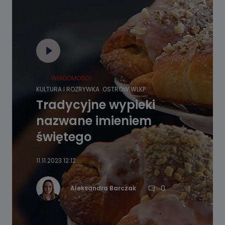
HOT
WIADOMOŚCI
KULTURA I ROZRYWKA
OSTRÓW WLKP.
Tradycyjne wypieki
nazwane imieniem
świętego
11.11.2023 12:12
0
Aleksandra Barczak