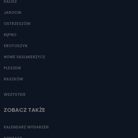
KALISZ
Można to zrobić pod numerem telefonu 62 735-51-05 lub
e-mailowo pod adresem: poczta@tvproart.pl
JAROCIN
OSTRZESZÓW
KĘPNO
KROTOSZYN
NOWE SKALMIERZYCE
PLESZEW
RASZKÓW
WSZYSTKIE
ZOBACZ TAKŻE
KALENDARZ WYDARZEŃ