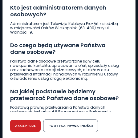
Kto jest administratorem danych
osobowych?
Pobierz logotyp
Administratorem jest Telewizja Kablowa Pro-Art z siedzibą
w miejscowości Ostrów Wielkopolski (63-400) przy ul.
Wolności 19.
LINIA INTERWENCYJNA
Do czego będą używane Państwa
661 997 997
dane osobowe?
Państwa dane osobowe przetwarzane są w celu
REDAKCJA
nawiązania kontaktu, opracowania ofert, sprzedaży usług
oraz zachowania relacji biznesowych, a także w celu
62 735 22 22
redakcja@wlkp24.info
przesyłania informacji handlowych w rozumieniu ustawy
o świadczeniu usług drogą elektroniczną.
DZIAŁ REKLAMY
Na jakiej podstawie będziemy
62 735 01 85
reklama@wlkp24.info
przetwarzać Państwa dane osobowe?
Podstawą prawną przetwarzania Państwa danych
osobowych, jest artykuł 6 Rozporządzenia Parlamentu
WIADOMOŚCI
Europejskiego i Rady (UE) 2016/679 z dnia 27 kwietnia 2016
r. w sprawie ochrony osób fizycznych w związku z
przetwarzaniem danych osobowych w sprawie
AKCEPTUJE
POLITYKA PRYWATNOŚCI
swobodnego przepływu takich danych oraz uchylenia
CIEKAWOSTKI
dyrektywy 95/46/WE (RODO).