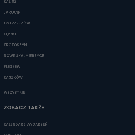
KALISZ
Można to zrobić pod numerem telefonu 62 735-51-05 lub
e-mailowo pod adresem: poczta@tvproart.pl
JAROCIN
OSTRZESZÓW
KĘPNO
KROTOSZYN
NOWE SKALMIERZYCE
PLESZEW
RASZKÓW
WSZYSTKIE
ZOBACZ TAKŻE
KALENDARZ WYDARZEŃ