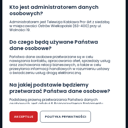
Kto jest administratorem danych
osobowych?
Pobierz logotyp
Administratorem jest Telewizja Kablowa Pro-Art z siedzibą
w miejscowości Ostrów Wielkopolski (63-400) przy ul.
Wolności 19.
LINIA INTERWENCYJNA
Do czego będą używane Państwa
661 997 997
dane osobowe?
Państwa dane osobowe przetwarzane są w celu
REDAKCJA
nawiązania kontaktu, opracowania ofert, sprzedaży usług
oraz zachowania relacji biznesowych, a także w celu
62 735 22 22
redakcja@wlkp24.info
przesyłania informacji handlowych w rozumieniu ustawy
o świadczeniu usług drogą elektroniczną.
DZIAŁ REKLAMY
Na jakiej podstawie będziemy
62 735 01 85
reklama@wlkp24.info
przetwarzać Państwa dane osobowe?
Podstawą prawną przetwarzania Państwa danych
osobowych, jest artykuł 6 Rozporządzenia Parlamentu
WIADOMOŚCI
Europejskiego i Rady (UE) 2016/679 z dnia 27 kwietnia 2016
r. w sprawie ochrony osób fizycznych w związku z
przetwarzaniem danych osobowych w sprawie
AKCEPTUJE
POLITYKA PRYWATNOŚCI
swobodnego przepływu takich danych oraz uchylenia
CIEKAWOSTKI
dyrektywy 95/46/WE (RODO).