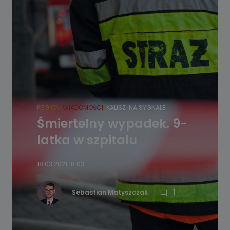
REGION
WIADOMOŚCI
KALISZ
NA SYGNALE
Śmiertelny wypadek. 9-
latka w szpitalu
18.03.2021 18:03
1
Sebastian Matyszczak