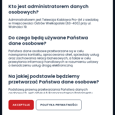
Kto jest administratorem danych
osobowych?
Pobierz logotyp
Administratorem jest Telewizja Kablowa Pro-Art z siedzibą
w miejscowości Ostrów Wielkopolski (63-400) przy ul.
Wolności 19.
LINIA INTERWENCYJNA
Do czego będą używane Państwa
661 997 997
dane osobowe?
Państwa dane osobowe przetwarzane są w celu
REDAKCJA
nawiązania kontaktu, opracowania ofert, sprzedaży usług
oraz zachowania relacji biznesowych, a także w celu
62 735 22 22
redakcja@wlkp24.info
przesyłania informacji handlowych w rozumieniu ustawy
o świadczeniu usług drogą elektroniczną.
DZIAŁ REKLAMY
Na jakiej podstawie będziemy
62 735 01 85
reklama@wlkp24.info
przetwarzać Państwa dane osobowe?
Podstawą prawną przetwarzania Państwa danych
osobowych, jest artykuł 6 Rozporządzenia Parlamentu
WIADOMOŚCI
Europejskiego i Rady (UE) 2016/679 z dnia 27 kwietnia 2016
r. w sprawie ochrony osób fizycznych w związku z
przetwarzaniem danych osobowych w sprawie
AKCEPTUJE
POLITYKA PRYWATNOŚCI
swobodnego przepływu takich danych oraz uchylenia
CIEKAWOSTKI
dyrektywy 95/46/WE (RODO).