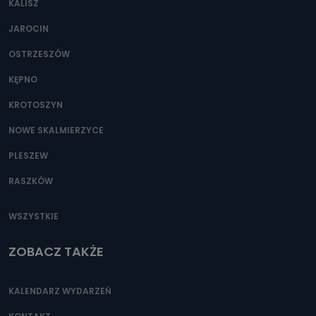
KALISZ
Można to zrobić pod numerem telefonu 62 735-51-05 lub
e-mailowo pod adresem: poczta@tvproart.pl
JAROCIN
OSTRZESZÓW
KĘPNO
KROTOSZYN
NOWE SKALMIERZYCE
PLESZEW
RASZKÓW
WSZYSTKIE
ZOBACZ TAKŻE
KALENDARZ WYDARZEŃ