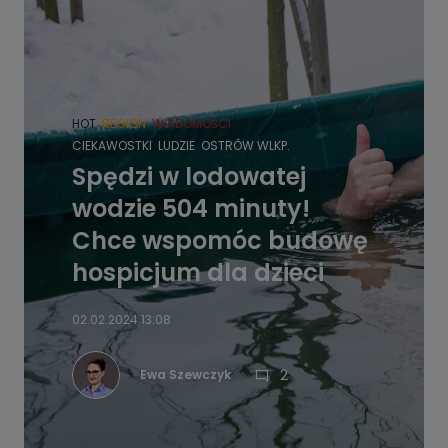
HOT
REGION
WIADOMOŚCI
CIEKAWOSTKI
LUDZIE
OSTRÓW WLKP.
Spędzi w lodowatej
wodzie 504 minuty!
Chce wspomóc budowę
hospicjum dla dzieci
02.02.2024 13:08
2
Ewa Szewczyk