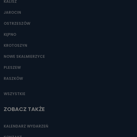
KALISZ
Można to zrobić pod numerem telefonu 62 735-51-05 lub
e-mailowo pod adresem: poczta@tvproart.pl
JAROCIN
OSTRZESZÓW
KĘPNO
KROTOSZYN
NOWE SKALMIERZYCE
PLESZEW
RASZKÓW
WSZYSTKIE
ZOBACZ TAKŻE
KALENDARZ WYDARZEŃ