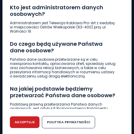
Kto jest administratorem danych
osobowych?
Pobierz logotyp
Administratorem jest Telewizja Kablowa Pro-Art z siedzibą
w miejscowości Ostrów Wielkopolski (63-400) przy ul.
Wolności 19.
LINIA INTERWENCYJNA
Do czego będą używane Państwa
661 997 997
dane osobowe?
Państwa dane osobowe przetwarzane są w celu
REDAKCJA
nawiązania kontaktu, opracowania ofert, sprzedaży usług
oraz zachowania relacji biznesowych, a także w celu
62 735 22 22
redakcja@wlkp24.info
przesyłania informacji handlowych w rozumieniu ustawy
o świadczeniu usług drogą elektroniczną.
DZIAŁ REKLAMY
Na jakiej podstawie będziemy
62 735 01 85
reklama@wlkp24.info
przetwarzać Państwa dane osobowe?
Podstawą prawną przetwarzania Państwa danych
osobowych, jest artykuł 6 Rozporządzenia Parlamentu
WIADOMOŚCI
Europejskiego i Rady (UE) 2016/679 z dnia 27 kwietnia 2016
r. w sprawie ochrony osób fizycznych w związku z
przetwarzaniem danych osobowych w sprawie
AKCEPTUJE
POLITYKA PRYWATNOŚCI
swobodnego przepływu takich danych oraz uchylenia
CIEKAWOSTKI
dyrektywy 95/46/WE (RODO).