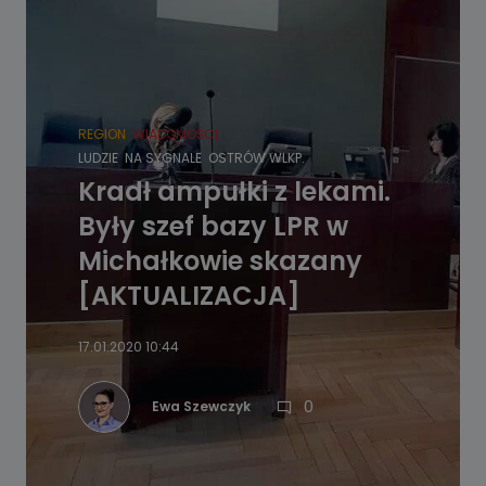
REGION
WIADOMOŚCI
LUDZIE
NA SYGNALE
OSTRÓW WLKP.
Kradł ampułki z lekami.
Były szef bazy LPR w
Michałkowie skazany
[AKTUALIZACJA]
17.01.2020 10:44
0
Ewa Szewczyk