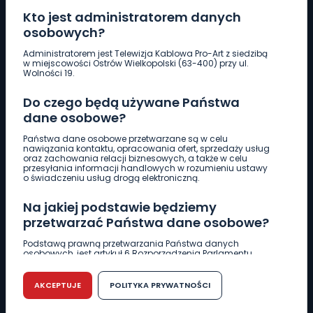
Kto jest administratorem danych
osobowych?
Pobierz logotyp
Administratorem jest Telewizja Kablowa Pro-Art z siedzibą
w miejscowości Ostrów Wielkopolski (63-400) przy ul.
Wolności 19.
LINIA INTERWENCYJNA
Do czego będą używane Państwa
661 997 997
dane osobowe?
Państwa dane osobowe przetwarzane są w celu
REDAKCJA
nawiązania kontaktu, opracowania ofert, sprzedaży usług
oraz zachowania relacji biznesowych, a także w celu
62 735 22 22
redakcja@wlkp24.info
przesyłania informacji handlowych w rozumieniu ustawy
o świadczeniu usług drogą elektroniczną.
DZIAŁ REKLAMY
Na jakiej podstawie będziemy
62 735 01 85
reklama@wlkp24.info
przetwarzać Państwa dane osobowe?
Podstawą prawną przetwarzania Państwa danych
osobowych, jest artykuł 6 Rozporządzenia Parlamentu
WIADOMOŚCI
Europejskiego i Rady (UE) 2016/679 z dnia 27 kwietnia 2016
r. w sprawie ochrony osób fizycznych w związku z
przetwarzaniem danych osobowych w sprawie
AKCEPTUJE
POLITYKA PRYWATNOŚCI
swobodnego przepływu takich danych oraz uchylenia
CIEKAWOSTKI
dyrektywy 95/46/WE (RODO).