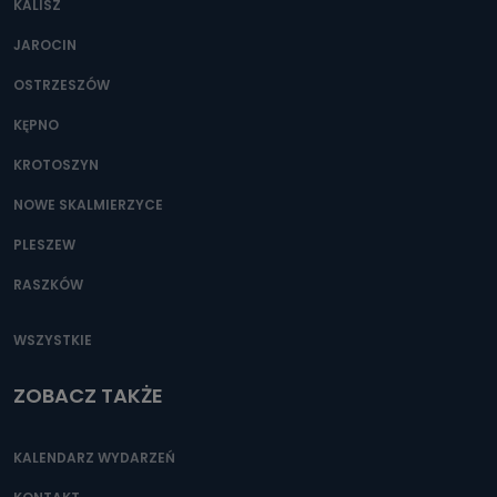
KALISZ
Można to zrobić pod numerem telefonu 62 735-51-05 lub
e-mailowo pod adresem: poczta@tvproart.pl
JAROCIN
OSTRZESZÓW
KĘPNO
KROTOSZYN
NOWE SKALMIERZYCE
PLESZEW
RASZKÓW
WSZYSTKIE
ZOBACZ TAKŻE
KALENDARZ WYDARZEŃ