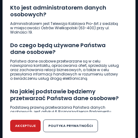
Kto jest administratorem danych
osobowych?
Pobierz logotyp
Administratorem jest Telewizja Kablowa Pro-Art z siedzibą
w miejscowości Ostrów Wielkopolski (63-400) przy ul.
Wolności 19.
LINIA INTERWENCYJNA
Do czego będą używane Państwa
661 997 997
dane osobowe?
Państwa dane osobowe przetwarzane są w celu
REDAKCJA
nawiązania kontaktu, opracowania ofert, sprzedaży usług
oraz zachowania relacji biznesowych, a także w celu
62 735 22 22
redakcja@wlkp24.info
przesyłania informacji handlowych w rozumieniu ustawy
o świadczeniu usług drogą elektroniczną.
DZIAŁ REKLAMY
Na jakiej podstawie będziemy
62 735 01 85
reklama@wlkp24.info
przetwarzać Państwa dane osobowe?
Podstawą prawną przetwarzania Państwa danych
osobowych, jest artykuł 6 Rozporządzenia Parlamentu
WIADOMOŚCI
Europejskiego i Rady (UE) 2016/679 z dnia 27 kwietnia 2016
r. w sprawie ochrony osób fizycznych w związku z
przetwarzaniem danych osobowych w sprawie
AKCEPTUJE
POLITYKA PRYWATNOŚCI
swobodnego przepływu takich danych oraz uchylenia
CIEKAWOSTKI
dyrektywy 95/46/WE (RODO).