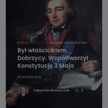
REGION
WIADOMOŚCI
HISTORIA
LUDZIE
PLESZEW
Był właścicielem
Dobrzycy. Współtworzył
Konstytucję 3 Maja
03.05.2020 19:22
0
Sebastian Matyszczak