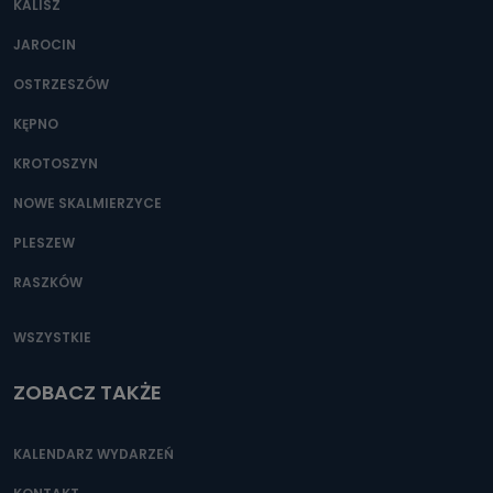
KALISZ
Można to zrobić pod numerem telefonu 62 735-51-05 lub
e-mailowo pod adresem: poczta@tvproart.pl
JAROCIN
OSTRZESZÓW
KĘPNO
KROTOSZYN
NOWE SKALMIERZYCE
PLESZEW
RASZKÓW
WSZYSTKIE
ZOBACZ TAKŻE
KALENDARZ WYDARZEŃ