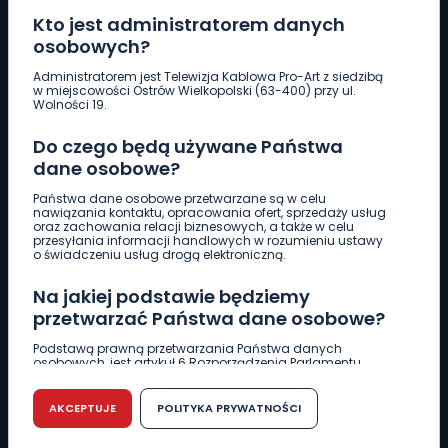
Kto jest administratorem danych
osobowych?
Pobierz logotyp
Administratorem jest Telewizja Kablowa Pro-Art z siedzibą
w miejscowości Ostrów Wielkopolski (63-400) przy ul.
Wolności 19.
LINIA INTERWENCYJNA
Do czego będą używane Państwa
661 997 997
dane osobowe?
Państwa dane osobowe przetwarzane są w celu
REDAKCJA
nawiązania kontaktu, opracowania ofert, sprzedaży usług
oraz zachowania relacji biznesowych, a także w celu
62 735 22 22
redakcja@wlkp24.info
przesyłania informacji handlowych w rozumieniu ustawy
o świadczeniu usług drogą elektroniczną.
DZIAŁ REKLAMY
Na jakiej podstawie będziemy
62 735 01 85
reklama@wlkp24.info
przetwarzać Państwa dane osobowe?
Podstawą prawną przetwarzania Państwa danych
osobowych, jest artykuł 6 Rozporządzenia Parlamentu
WIADOMOŚCI
Europejskiego i Rady (UE) 2016/679 z dnia 27 kwietnia 2016
r. w sprawie ochrony osób fizycznych w związku z
przetwarzaniem danych osobowych w sprawie
AKCEPTUJE
POLITYKA PRYWATNOŚCI
swobodnego przepływu takich danych oraz uchylenia
CIEKAWOSTKI
dyrektywy 95/46/WE (RODO).