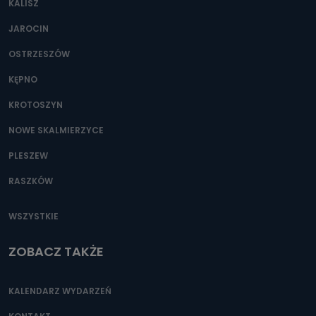
KALISZ
Można to zrobić pod numerem telefonu 62 735-51-05 lub
e-mailowo pod adresem: poczta@tvproart.pl
JAROCIN
OSTRZESZÓW
KĘPNO
KROTOSZYN
NOWE SKALMIERZYCE
PLESZEW
RASZKÓW
WSZYSTKIE
ZOBACZ TAKŻE
KALENDARZ WYDARZEŃ