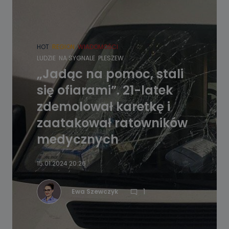
HOT
REGION
WIADOMOŚCI
LUDZIE
NA SYGNALE
PLESZEW
„Jadąc na pomoc, stali
się ofiarami”. 21-latek
zdemolował karetkę i
zaatakował ratowników
medycznych
15.01.2024 20:26
1
Ewa Szewczyk