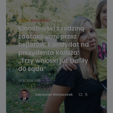
REGION
WIADOMOŚCI
KALISZ
Kinastowski z rodziną
zaatakowani przez
hejterów. Kandydat na
prezydenta Kalisza:
„Trzy wnioski już trafiły
do sądu”
29.10.2018 11:36
5
Sebastian Matyszczak