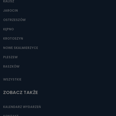
KALISZ
Można to zrobić pod numerem telefonu 62 735-51-05 lub
e-mailowo pod adresem: poczta@tvproart.pl
JAROCIN
OSTRZESZÓW
KĘPNO
KROTOSZYN
NOWE SKALMIERZYCE
PLESZEW
RASZKÓW
WSZYSTKIE
ZOBACZ TAKŻE
KALENDARZ WYDARZEŃ