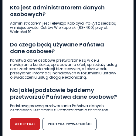
Kto jest administratorem danych
osobowych?
Pobierz logotyp
Administratorem jest Telewizja Kablowa Pro-Art z siedzibą
w miejscowości Ostrów Wielkopolski (63-400) przy ul.
Wolności 19.
LINIA INTERWENCYJNA
Do czego będą używane Państwa
661 997 997
dane osobowe?
Państwa dane osobowe przetwarzane są w celu
REDAKCJA
nawiązania kontaktu, opracowania ofert, sprzedaży usług
oraz zachowania relacji biznesowych, a także w celu
62 735 22 22
redakcja@wlkp24.info
przesyłania informacji handlowych w rozumieniu ustawy
o świadczeniu usług drogą elektroniczną.
DZIAŁ REKLAMY
Na jakiej podstawie będziemy
62 735 01 85
reklama@wlkp24.info
przetwarzać Państwa dane osobowe?
Podstawą prawną przetwarzania Państwa danych
osobowych, jest artykuł 6 Rozporządzenia Parlamentu
WIADOMOŚCI
Europejskiego i Rady (UE) 2016/679 z dnia 27 kwietnia 2016
r. w sprawie ochrony osób fizycznych w związku z
przetwarzaniem danych osobowych w sprawie
AKCEPTUJE
POLITYKA PRYWATNOŚCI
swobodnego przepływu takich danych oraz uchylenia
CIEKAWOSTKI
dyrektywy 95/46/WE (RODO).