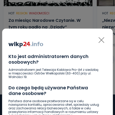
HOT
REGION
WIADOMOŚCI
HOT
RE
Za miesiąc Narodowe Czytanie. W
„Niezw
tym roku padło na „Dziady”
niezwy
Anton
07.08.2026 10:51
06.08.20
Kto jest administratorem danych
0
Sebastian Matyszczak
osobowych?
Administratorem jest Telewizja Kablowa Pro-Art z siedzibą
w miejscowości Ostrów Wielkopolski (63-400) przy ul.
Wolności 19.
Do czego będą używane Państwa
dane osobowe?
Państwa dane osobowe przetwarzane są w celu
nawiązania kontaktu, opracowania ofert, sprzedaży usług
oraz zachowania relacji biznesowych, a także w celu
przesyłania informacji handlowych w rozumieniu ustawy