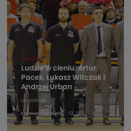
WIADOMOŚCI
Ludzie w cieniu. Artur
Pacek, Łukasz Witczak i
Andrzej Urban
22.11.2018 18:16
0
Archiwum wlkp24.info