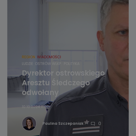
REGION
WIADOMOŚCI
LUDZIE
OSTRÓW WLKP.
POLITYKA
Dyrektor ostrowskiego
Aresztu Śledczego
odwołany
10.10.2024 11:07
0
Paulina Szczepaniak