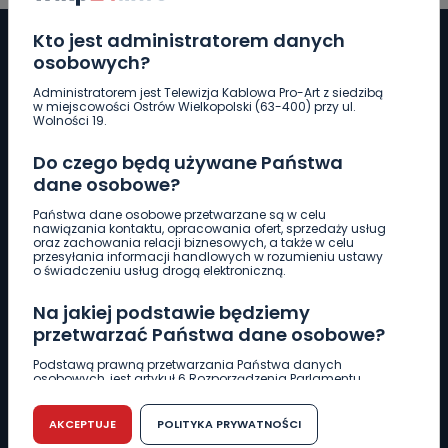
Kto jest administratorem danych
osobowych?
Administratorem jest Telewizja Kablowa Pro-Art z siedzibą
Pobierz logotyp
w miejscowości Ostrów Wielkopolski (63-400) przy ul.
Wolności 19.
LINIA INTERWENCYJNA
Do czego będą używane Państwa
661 997 997
dane osobowe?
Państwa dane osobowe przetwarzane są w celu
nawiązania kontaktu, opracowania ofert, sprzedaży usług
REDAKCJA
oraz zachowania relacji biznesowych, a także w celu
przesyłania informacji handlowych w rozumieniu ustawy
62 735 22 22
redakcja@wlkp24.info
o świadczeniu usług drogą elektroniczną.
Na jakiej podstawie będziemy
DZIAŁ REKLAMY
przetwarzać Państwa dane osobowe?
62 735 01 85
reklama@wlkp24.info
Podstawą prawną przetwarzania Państwa danych
osobowych, jest artykuł 6 Rozporządzenia Parlamentu
Europejskiego i Rady (UE) 2016/679 z dnia 27 kwietnia 2016
WIADOMOŚCI
r. w sprawie ochrony osób fizycznych w związku z
przetwarzaniem danych osobowych w sprawie
AKCEPTUJE
POLITYKA PRYWATNOŚCI
swobodnego przepływu takich danych oraz uchylenia