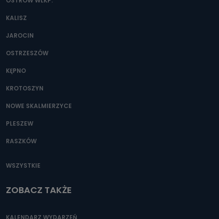
danych osobowych?
OSTRÓW WLKP.
Można to zrobić pod numerem telefonu 62 735-51-05 lub
KALISZ
e-mailowo pod adresem: poczta@tvproart.pl
JAROCIN
OSTRZESZÓW
KĘPNO
KROTOSZYN
NOWE SKALMIERZYCE
PLESZEW
RASZKÓW
WSZYSTKIE
ZOBACZ TAKŻE
KALENDARZ WYDARZEŃ