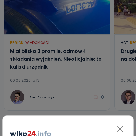
REGION
WIADOMOŚCI
HOT
RE
Miał blisko 3 promile, odmówił
Drugi
składania wyjaśnień. Nieoficjalnie: to
na do
kaliski urzędnik
06.08.2026 15:13
06.08.20
0
Ewa Szewczyk