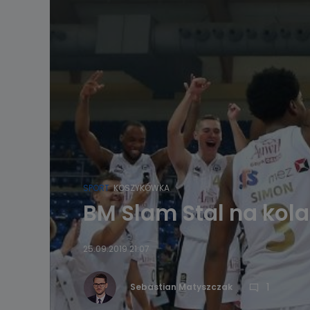
SPORT
KOSZYKÓWKA
BM Slam Stal na kol
25.09.2019 21:07
1
Sebastian Matyszczak