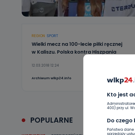
REGION
SPORT
Wielki mecz na 100-lecie piłki ręcznej
w Kaliszu. Polska kontra Hiszpania
12.03.2018 12:24
2
Archiwum wlkp24.info
Kto jest 
Administratore
400) przy ul. Wo
POPULARNE
Do czego
Państwa dane o
sprzedaży usłu