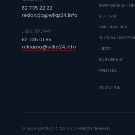
GOSPODARKA I FI
62 735 22 22
redakcja@wlkp24.info
HISTORIA
KORONAWIRUS
DZIAŁ REKLAMY
KULTURA I ROZRY
62 735 01 85
reklama@wlkp24.info
LUDZIE
NA SYGNALE
POLITYKA
WSZYSTKIE
© TELEWIZJA PROART Sp. z o.o. All rights reserved.