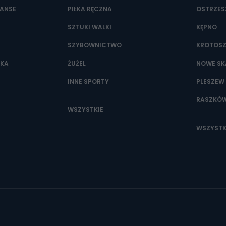
NANSE
PIŁKA RĘCZNA
OSTRZE
SZTUKI WALKI
KĘPNO
SZYBOWNICTWO
KROTOS
WKA
ŻUŻEL
NOWE SK
INNE SPORTY
PLESZEW
RASZKÓ
WSZYSTKIE
WSZYSTK