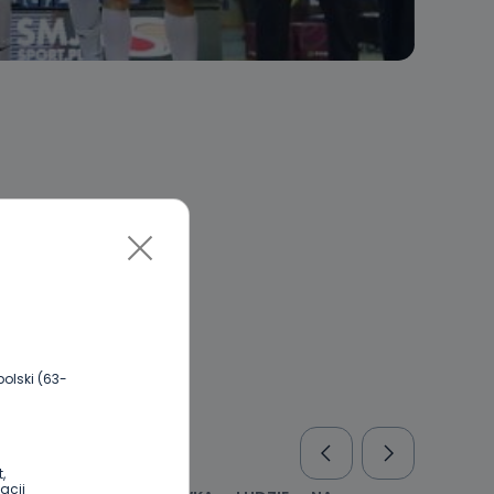
olski (63-
,
acji