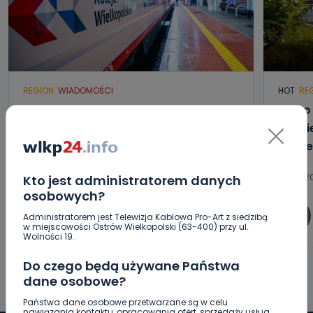
REGION
WIADOMOŚCI
HOT
RE
Wielkopolanie coraz częściej
Blisk
wybierają pociągi. Jak na tym tle
gmini
wypadają Koleje Wielkopolskie?
zamie
08.08.2026 18:16
08.08.20
Kto jest administratorem danych
osobowych?
0
Paulina Szczepaniak
Administratorem jest Telewizja Kablowa Pro-Art z siedzibą
w miejscowości Ostrów Wielkopolski (63-400) przy ul.
Wolności 19.
Do czego będą używane Państwa
dane osobowe?
Państwa dane osobowe przetwarzane są w celu
nawiązania kontaktu, opracowania ofert, sprzedaży usług