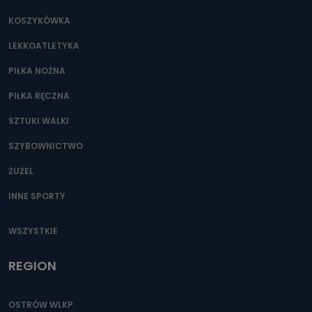
Jakie dane osobowe przetwarzamy?
KOSZYKÓWKA
Przetwarzane kategorie Państwa danych osobowych to
dane, które pochodzą bezpośrednio od Państwa (lub
LEKKOATLETYKA
zostały przekazane w Państwa imieniu) lub dane osobowe,
które zostały zebrane ze źródeł publicznie dostępnych, w
szczególności: imię i nazwisko, adres e-mail, telefon
PIŁKA NOŻNA
kontaktowy, adres korespondencyjny. Odbiorcą Pastwa
danych osobowych są pracownicy i współpracownicy
PIŁKA RĘCZNA
oraz partnerzy wspomagający administratora w jego
biznesowej działalności.
SZTUKI WALKI
Jak skontaktować się z inspektorem
SZYBOWNICTWO
danych osobowych?
ŻUŻEL
Można to zrobić pod numerem telefonu 62 735-51-05 lub
e-mailowo pod adresem: poczta@tvproart.pl
INNE SPORTY
WSZYSTKIE
REGION
OSTRÓW WLKP.