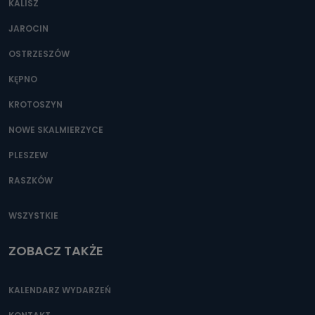
KALISZ
Można to zrobić pod numerem telefonu 62 735-51-05 lub
e-mailowo pod adresem: poczta@tvproart.pl
JAROCIN
OSTRZESZÓW
KĘPNO
KROTOSZYN
NOWE SKALMIERZYCE
PLESZEW
RASZKÓW
WSZYSTKIE
ZOBACZ TAKŻE
KALENDARZ WYDARZEŃ