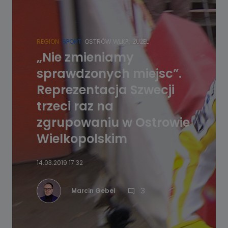
REGION
SPORT
OSTRÓW WLKP.
ŻUŻEL
„Nie zmieniamy
sprawdzonych miejsc”.
Reprezentacja Szwecji
trzeci raz na
zgrupowaniu w Ostrowie
Wielkopolskim
14.03.2019 17:32
3
Marcin Gebel