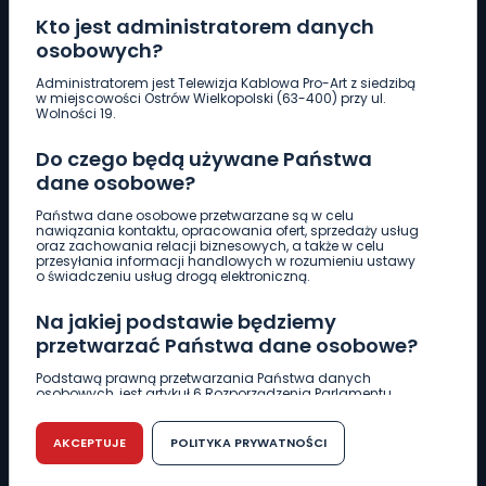
Kto jest administratorem danych
osobowych?
Pobierz logotyp
Administratorem jest Telewizja Kablowa Pro-Art z siedzibą
w miejscowości Ostrów Wielkopolski (63-400) przy ul.
Wolności 19.
LINIA INTERWENCYJNA
Do czego będą używane Państwa
661 997 997
dane osobowe?
Państwa dane osobowe przetwarzane są w celu
REDAKCJA
nawiązania kontaktu, opracowania ofert, sprzedaży usług
oraz zachowania relacji biznesowych, a także w celu
62 735 22 22
redakcja@wlkp24.info
przesyłania informacji handlowych w rozumieniu ustawy
o świadczeniu usług drogą elektroniczną.
DZIAŁ REKLAMY
Na jakiej podstawie będziemy
62 735 01 85
reklama@wlkp24.info
przetwarzać Państwa dane osobowe?
Podstawą prawną przetwarzania Państwa danych
osobowych, jest artykuł 6 Rozporządzenia Parlamentu
WIADOMOŚCI
Europejskiego i Rady (UE) 2016/679 z dnia 27 kwietnia 2016
r. w sprawie ochrony osób fizycznych w związku z
przetwarzaniem danych osobowych w sprawie
AKCEPTUJE
POLITYKA PRYWATNOŚCI
swobodnego przepływu takich danych oraz uchylenia
CIEKAWOSTKI
dyrektywy 95/46/WE (RODO).