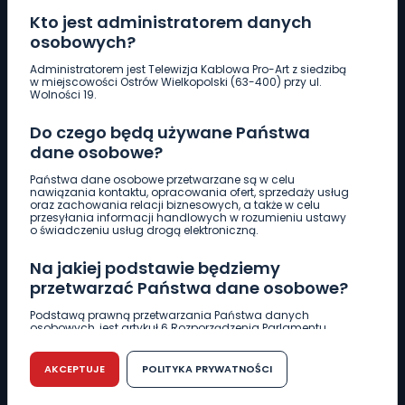
Kto jest administratorem danych
osobowych?
Pobierz logotyp
Administratorem jest Telewizja Kablowa Pro-Art z siedzibą
w miejscowości Ostrów Wielkopolski (63-400) przy ul.
Wolności 19.
LINIA INTERWENCYJNA
Do czego będą używane Państwa
661 997 997
dane osobowe?
Państwa dane osobowe przetwarzane są w celu
REDAKCJA
nawiązania kontaktu, opracowania ofert, sprzedaży usług
oraz zachowania relacji biznesowych, a także w celu
62 735 22 22
redakcja@wlkp24.info
przesyłania informacji handlowych w rozumieniu ustawy
o świadczeniu usług drogą elektroniczną.
DZIAŁ REKLAMY
Na jakiej podstawie będziemy
62 735 01 85
reklama@wlkp24.info
przetwarzać Państwa dane osobowe?
Podstawą prawną przetwarzania Państwa danych
osobowych, jest artykuł 6 Rozporządzenia Parlamentu
WIADOMOŚCI
Europejskiego i Rady (UE) 2016/679 z dnia 27 kwietnia 2016
r. w sprawie ochrony osób fizycznych w związku z
przetwarzaniem danych osobowych w sprawie
AKCEPTUJE
POLITYKA PRYWATNOŚCI
swobodnego przepływu takich danych oraz uchylenia
CIEKAWOSTKI
dyrektywy 95/46/WE (RODO).