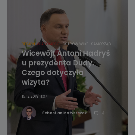
REGION
WIADOMOŚCI
OSTRÓW WLKP.
SAMORZĄD
Wicewójt Antoni Hadryś
u prezydenta Dudy.
Czego dotyczyła
wizyta?
15.12.2019 11:07
4
Sebastian Matyszczak