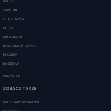
KALISZ
Można to zrobić pod numerem telefonu 62 735-51-05 lub
e-mailowo pod adresem: poczta@tvproart.pl
JAROCIN
OSTRZESZÓW
KĘPNO
KROTOSZYN
NOWE SKALMIERZYCE
PLESZEW
RASZKÓW
WSZYSTKIE
ZOBACZ TAKŻE
KALENDARZ WYDARZEŃ