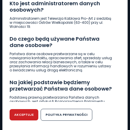
Kto jest administratorem danych
osobowych?
Pobierz logotyp
Administratorem jest Telewizja Kablowa Pro-Art z siedzibą
w miejscowości Ostrów Wielkopolski (63-400) przy ul.
Wolności 19.
LINIA INTERWENCYJNA
661 997 997
Do czego będą używane Państwa
dane osobowe?
REDAKCJA
Państwa dane osobowe przetwarzane są w celu
nawiązania kontaktu, opracowania ofert, sprzedaży usług
62 735 22 22
redakcja@wlkp24.info
oraz zachowania relacji biznesowych, a także w celu
przesyłania informacji handlowych w rozumieniu ustawy
o świadczeniu usług drogą elektroniczną.
DZIAŁ REKLAMY
Na jakiej podstawie będziemy
62 735 01 85
reklama@wlkp24.info
przetwarzać Państwa dane osobowe?
Podstawą prawną przetwarzania Państwa danych
WIADOMOŚCI
osobowych, jest artykuł 6 Rozporządzenia Parlamentu
Europejskiego i Rady (UE) 2016/679 z dnia 27 kwietnia 2016
r. w sprawie ochrony osób fizycznych w związku z
przetwarzaniem danych osobowych w sprawie
AKCEPTUJE
POLITYKA PRYWATNOŚCI
CIEKAWOSTKI
swobodnego przepływu takich danych oraz uchylenia
dyrektywy 95/46/WE (RODO).
EDUKACJA