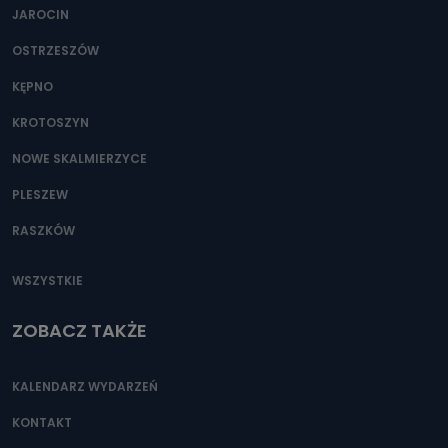
Można to zrobić pod numerem telefonu 62 735-51-05 lub
JAROCIN
e-mailowo pod adresem: poczta@tvproart.pl
OSTRZESZÓW
KĘPNO
KROTOSZYN
NOWE SKALMIERZYCE
PLESZEW
RASZKÓW
WSZYSTKIE
ZOBACZ TAKŻE
KALENDARZ WYDARZEŃ
KONTAKT