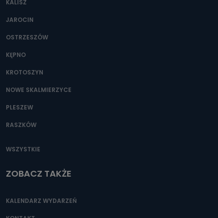
KALISZ
Można to zrobić pod numerem telefonu 62 735-51-05 lub
e-mailowo pod adresem: poczta@tvproart.pl
JAROCIN
OSTRZESZÓW
KĘPNO
KROTOSZYN
NOWE SKALMIERZYCE
PLESZEW
RASZKÓW
WSZYSTKIE
ZOBACZ TAKŻE
KALENDARZ WYDARZEŃ