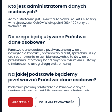
Kto jest administratorem danych
osobowych?
Pobierz logotyp
Administratorem jest Telewizja Kablowa Pro-Art z siedzibą
w miejscowości Ostrów Wielkopolski (63-400) przy ul.
Wolności 19.
LINIA INTERWENCYJNA
Do czego będą używane Państwa
661 997 997
dane osobowe?
Państwa dane osobowe przetwarzane są w celu
REDAKCJA
nawiązania kontaktu, opracowania ofert, sprzedaży usług
oraz zachowania relacji biznesowych, a także w celu
62 735 22 22
redakcja@wlkp24.info
przesyłania informacji handlowych w rozumieniu ustawy
o świadczeniu usług drogą elektroniczną.
DZIAŁ REKLAMY
Na jakiej podstawie będziemy
62 735 01 85
reklama@wlkp24.info
przetwarzać Państwa dane osobowe?
Podstawą prawną przetwarzania Państwa danych
osobowych, jest artykuł 6 Rozporządzenia Parlamentu
WIADOMOŚCI
Europejskiego i Rady (UE) 2016/679 z dnia 27 kwietnia 2016
r. w sprawie ochrony osób fizycznych w związku z
przetwarzaniem danych osobowych w sprawie
AKCEPTUJE
POLITYKA PRYWATNOŚCI
swobodnego przepływu takich danych oraz uchylenia
CIEKAWOSTKI
dyrektywy 95/46/WE (RODO).