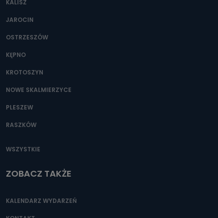
KALISZ
Można to zrobić pod numerem telefonu 62 735-51-05 lub
e-mailowo pod adresem: poczta@tvproart.pl
JAROCIN
OSTRZESZÓW
KĘPNO
KROTOSZYN
NOWE SKALMIERZYCE
PLESZEW
RASZKÓW
WSZYSTKIE
ZOBACZ TAKŻE
KALENDARZ WYDARZEŃ