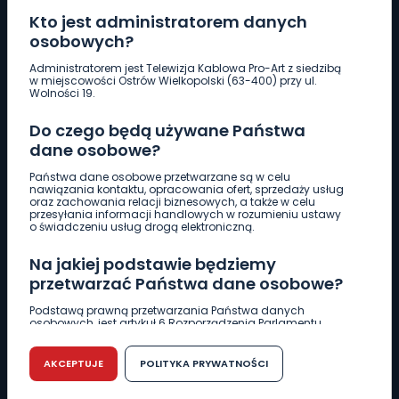
Kto jest administratorem danych
osobowych?
Pobierz logotyp
Administratorem jest Telewizja Kablowa Pro-Art z siedzibą
w miejscowości Ostrów Wielkopolski (63-400) przy ul.
Wolności 19.
LINIA INTERWENCYJNA
Do czego będą używane Państwa
661 997 997
dane osobowe?
Państwa dane osobowe przetwarzane są w celu
REDAKCJA
nawiązania kontaktu, opracowania ofert, sprzedaży usług
oraz zachowania relacji biznesowych, a także w celu
62 735 22 22
redakcja@wlkp24.info
przesyłania informacji handlowych w rozumieniu ustawy
o świadczeniu usług drogą elektroniczną.
DZIAŁ REKLAMY
Na jakiej podstawie będziemy
62 735 01 85
reklama@wlkp24.info
przetwarzać Państwa dane osobowe?
Podstawą prawną przetwarzania Państwa danych
osobowych, jest artykuł 6 Rozporządzenia Parlamentu
WIADOMOŚCI
Europejskiego i Rady (UE) 2016/679 z dnia 27 kwietnia 2016
r. w sprawie ochrony osób fizycznych w związku z
przetwarzaniem danych osobowych w sprawie
AKCEPTUJE
POLITYKA PRYWATNOŚCI
swobodnego przepływu takich danych oraz uchylenia
CIEKAWOSTKI
dyrektywy 95/46/WE (RODO).