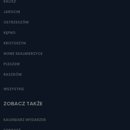
KALISZ
Można to zrobić pod numerem telefonu 62 735-51-05 lub
e-mailowo pod adresem: poczta@tvproart.pl
JAROCIN
OSTRZESZÓW
KĘPNO
KROTOSZYN
NOWE SKALMIERZYCE
PLESZEW
RASZKÓW
WSZYSTKIE
ZOBACZ TAKŻE
KALENDARZ WYDARZEŃ