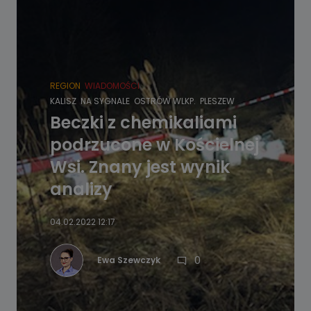
REGION
WIADOMOŚCI
KALISZ
NA SYGNALE
OSTRÓW WLKP.
PLESZEW
Beczki z chemikaliami
podrzucone w Kościelnej
Wsi. Znany jest wynik
analizy
04.02.2022 12:17
0
Ewa Szewczyk