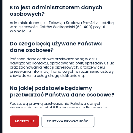
Kto jest administratorem danych
osobowych?
Pobierz logotyp
Administratorem jest Telewizja Kablowa Pro-Art z siedzibą
w miejscowości Ostrów Wielkopolski (63-400) przy ul.
Wolności 19.
LINIA INTERWENCYJNA
Do czego będą używane Państwa
661 997 997
dane osobowe?
Państwa dane osobowe przetwarzane są w celu
REDAKCJA
nawiązania kontaktu, opracowania ofert, sprzedaży usług
oraz zachowania relacji biznesowych, a także w celu
62 735 22 22
redakcja@wlkp24.info
przesyłania informacji handlowych w rozumieniu ustawy
o świadczeniu usług drogą elektroniczną.
DZIAŁ REKLAMY
Na jakiej podstawie będziemy
62 735 01 85
reklama@wlkp24.info
przetwarzać Państwa dane osobowe?
Podstawą prawną przetwarzania Państwa danych
osobowych, jest artykuł 6 Rozporządzenia Parlamentu
WIADOMOŚCI
Europejskiego i Rady (UE) 2016/679 z dnia 27 kwietnia 2016
r. w sprawie ochrony osób fizycznych w związku z
przetwarzaniem danych osobowych w sprawie
AKCEPTUJE
POLITYKA PRYWATNOŚCI
swobodnego przepływu takich danych oraz uchylenia
CIEKAWOSTKI
dyrektywy 95/46/WE (RODO).