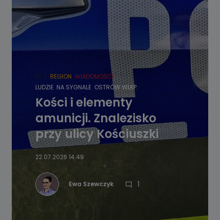
HOT
REGION
WIADOMOŚCI
LUDZIE
NA SYGNALE
OSTRÓW WLKP.
Kości i elementy
amunicji. Znalezisko
przy ulicy Kościuszki
22.07.2026 14:49
1
Ewa Szewczyk