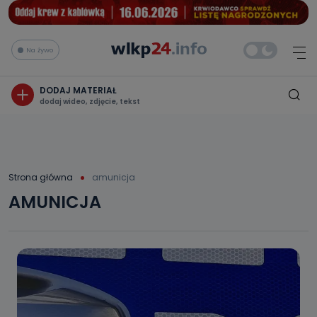
Na żywo
DODAJ MATERIAŁ
dodaj wideo, zdjęcie, tekst
Strona główna
amunicja
AMUNICJA