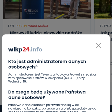
HOT
REGION
WIADOMOŚCI
ARTYKU
„Niezwykli ludzie, niezwykłe podróże,
Jak p
niezwykłe historie!”. Odyseja
letni
Antonińska – dzień pierwszy [FOTO]
06.08.2026 20:13
Kto jest administratorem danych
06.08.2
osobowych?
0
Aleksandra Barczak
wlkp24.
Administratorem jest Telewizja Kablowa Pro-Art z siedzibą
w miejscowości Ostrów Wielkopolski (63-400) przy ul.
Wolności 19.
Do czego będą używane Państwa
dane osobowe?
Państwa dane osobowe przetwarzane są w celu
nawiązania kontaktu, opracowania ofert, sprzedaży usług
oraz zachowania relacji biznesowych, a także w celu