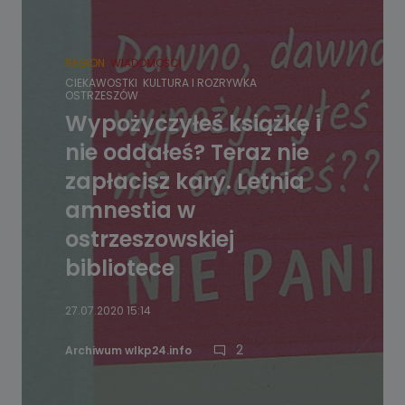
REGION
WIADOMOŚCI
CIEKAWOSTKI
KULTURA I ROZRYWKA
OSTRZESZÓW
Wypożyczyłeś książkę i
nie oddałeś? Teraz nie
zapłacisz kary. Letnia
amnestia w
ostrzeszowskiej
bibliotece
27.07.2020 15:14
2
Archiwum wlkp24.info