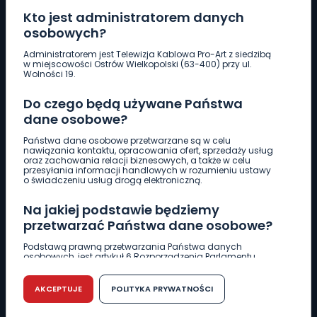
Kto jest administratorem danych
osobowych?
Pobierz logotyp
Administratorem jest Telewizja Kablowa Pro-Art z siedzibą
w miejscowości Ostrów Wielkopolski (63-400) przy ul.
Wolności 19.
LINIA INTERWENCYJNA
Do czego będą używane Państwa
661 997 997
dane osobowe?
Państwa dane osobowe przetwarzane są w celu
REDAKCJA
nawiązania kontaktu, opracowania ofert, sprzedaży usług
oraz zachowania relacji biznesowych, a także w celu
62 735 22 22
redakcja@wlkp24.info
przesyłania informacji handlowych w rozumieniu ustawy
o świadczeniu usług drogą elektroniczną.
DZIAŁ REKLAMY
Na jakiej podstawie będziemy
62 735 01 85
reklama@wlkp24.info
przetwarzać Państwa dane osobowe?
Podstawą prawną przetwarzania Państwa danych
osobowych, jest artykuł 6 Rozporządzenia Parlamentu
WIADOMOŚCI
Europejskiego i Rady (UE) 2016/679 z dnia 27 kwietnia 2016
r. w sprawie ochrony osób fizycznych w związku z
przetwarzaniem danych osobowych w sprawie
AKCEPTUJE
POLITYKA PRYWATNOŚCI
swobodnego przepływu takich danych oraz uchylenia
CIEKAWOSTKI
dyrektywy 95/46/WE (RODO).