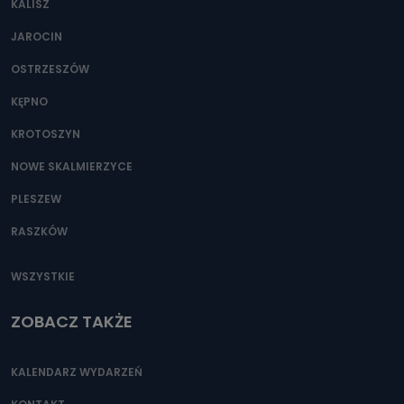
KALISZ
Można to zrobić pod numerem telefonu 62 735-51-05 lub
e-mailowo pod adresem: poczta@tvproart.pl
JAROCIN
OSTRZESZÓW
KĘPNO
KROTOSZYN
NOWE SKALMIERZYCE
PLESZEW
RASZKÓW
WSZYSTKIE
ZOBACZ TAKŻE
KALENDARZ WYDARZEŃ