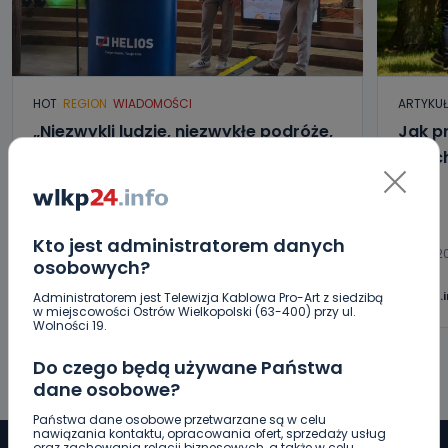
HOT
REGION
WIADOMOŚCI
ARTYKU
„Niezwykli ludzie, niezwykłe podróże,
Jak p
niezwykłe historie!”. Odyseja
letni
Antonińska – dzień pierwszy [FOTO]
06.08.2026 20:13
Kto jest administratorem danych
06.08.2
osobowych?
0
Aleksandra Barczak
wlkp24.
Administratorem jest Telewizja Kablowa Pro-Art z siedzibą
w miejscowości Ostrów Wielkopolski (63-400) przy ul.
Wolności 19.
Do czego będą używane Państwa
dane osobowe?
Państwa dane osobowe przetwarzane są w celu
nawiązania kontaktu, opracowania ofert, sprzedaży usług
oraz zachowania relacji biznesowych, a także w celu