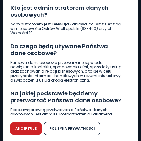
Kto jest administratorem danych
osobowych?
Pobierz logotyp
Administratorem jest Telewizja Kablowa Pro-Art z siedzibą
w miejscowości Ostrów Wielkopolski (63-400) przy ul.
Wolności 19.
LINIA INTERWENCYJNA
Do czego będą używane Państwa
661 997 997
dane osobowe?
Państwa dane osobowe przetwarzane są w celu
REDAKCJA
nawiązania kontaktu, opracowania ofert, sprzedaży usług
oraz zachowania relacji biznesowych, a także w celu
62 735 22 22
redakcja@wlkp24.info
przesyłania informacji handlowych w rozumieniu ustawy
o świadczeniu usług drogą elektroniczną.
DZIAŁ REKLAMY
Na jakiej podstawie będziemy
62 735 01 85
reklama@wlkp24.info
przetwarzać Państwa dane osobowe?
Podstawą prawną przetwarzania Państwa danych
osobowych, jest artykuł 6 Rozporządzenia Parlamentu
WIADOMOŚCI
Europejskiego i Rady (UE) 2016/679 z dnia 27 kwietnia 2016
r. w sprawie ochrony osób fizycznych w związku z
przetwarzaniem danych osobowych w sprawie
AKCEPTUJE
POLITYKA PRYWATNOŚCI
swobodnego przepływu takich danych oraz uchylenia
CIEKAWOSTKI
dyrektywy 95/46/WE (RODO).