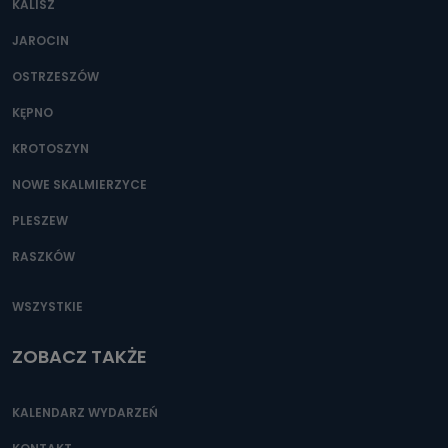
KALISZ
Można to zrobić pod numerem telefonu 62 735-51-05 lub
e-mailowo pod adresem: poczta@tvproart.pl
JAROCIN
OSTRZESZÓW
KĘPNO
KROTOSZYN
NOWE SKALMIERZYCE
PLESZEW
RASZKÓW
WSZYSTKIE
ZOBACZ TAKŻE
KALENDARZ WYDARZEŃ