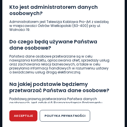
Kto jest administratorem danych
osobowych?
Pobierz logotyp
Administratorem jest Telewizja Kablowa Pro-Art z siedzibą
w miejscowości Ostrów Wielkopolski (63-400) przy ul.
Wolności 19.
LINIA INTERWENCYJNA
Do czego będą używane Państwa
661 997 997
dane osobowe?
Państwa dane osobowe przetwarzane są w celu
REDAKCJA
nawiązania kontaktu, opracowania ofert, sprzedaży usług
oraz zachowania relacji biznesowych, a także w celu
62 735 22 22
redakcja@wlkp24.info
przesyłania informacji handlowych w rozumieniu ustawy
o świadczeniu usług drogą elektroniczną.
DZIAŁ REKLAMY
Na jakiej podstawie będziemy
62 735 01 85
reklama@wlkp24.info
przetwarzać Państwa dane osobowe?
Podstawą prawną przetwarzania Państwa danych
osobowych, jest artykuł 6 Rozporządzenia Parlamentu
WIADOMOŚCI
Europejskiego i Rady (UE) 2016/679 z dnia 27 kwietnia 2016
r. w sprawie ochrony osób fizycznych w związku z
przetwarzaniem danych osobowych w sprawie
AKCEPTUJE
POLITYKA PRYWATNOŚCI
swobodnego przepływu takich danych oraz uchylenia
CIEKAWOSTKI
dyrektywy 95/46/WE (RODO).