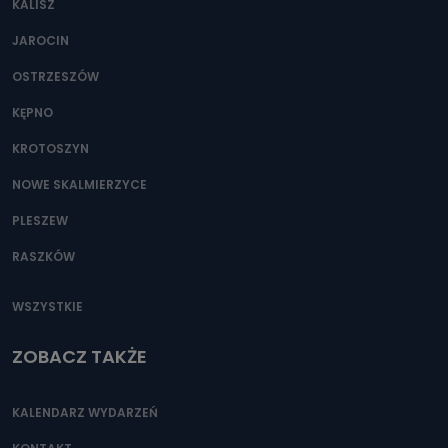
KALISZ
Można to zrobić pod numerem telefonu 62 735-51-05 lub
e-mailowo pod adresem: poczta@tvproart.pl
JAROCIN
OSTRZESZÓW
KĘPNO
KROTOSZYN
NOWE SKALMIERZYCE
PLESZEW
RASZKÓW
WSZYSTKIE
ZOBACZ TAKŻE
KALENDARZ WYDARZEŃ