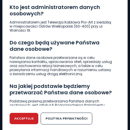
Kto jest administratorem danych
osobowych?
Pobierz logotyp
Administratorem jest Telewizja Kablowa Pro-Art z siedzibą
w miejscowości Ostrów Wielkopolski (63-400) przy ul.
Wolności 19.
LINIA INTERWENCYJNA
Do czego będą używane Państwa
661 997 997
dane osobowe?
Państwa dane osobowe przetwarzane są w celu
REDAKCJA
nawiązania kontaktu, opracowania ofert, sprzedaży usług
oraz zachowania relacji biznesowych, a także w celu
62 735 22 22
redakcja@wlkp24.info
przesyłania informacji handlowych w rozumieniu ustawy
o świadczeniu usług drogą elektroniczną.
DZIAŁ REKLAMY
Na jakiej podstawie będziemy
62 735 01 85
reklama@wlkp24.info
przetwarzać Państwa dane osobowe?
Podstawą prawną przetwarzania Państwa danych
osobowych, jest artykuł 6 Rozporządzenia Parlamentu
WIADOMOŚCI
Europejskiego i Rady (UE) 2016/679 z dnia 27 kwietnia 2016
r. w sprawie ochrony osób fizycznych w związku z
przetwarzaniem danych osobowych w sprawie
AKCEPTUJE
POLITYKA PRYWATNOŚCI
swobodnego przepływu takich danych oraz uchylenia
CIEKAWOSTKI
dyrektywy 95/46/WE (RODO).