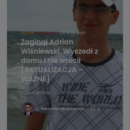
REGION
WIADOMOŚCI
OSTRÓW WLKP.
Zaginął Adrian
Wiśniewski. Wyszedł z
domu i nie wrócił
[AKTUALIZACJA –
WAŻNE]
07.06.2018 08:59
0
Sebastian Matyszczak