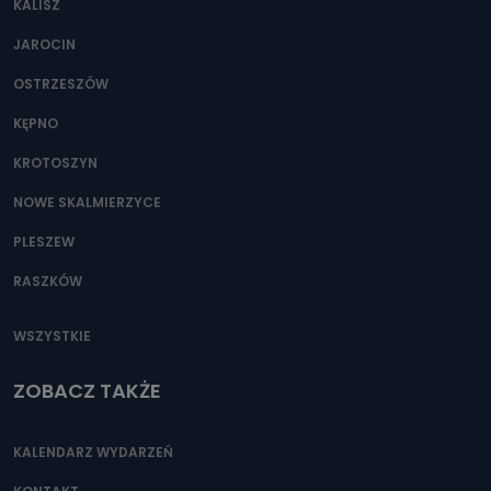
KALISZ
Można to zrobić pod numerem telefonu 62 735-51-05 lub
e-mailowo pod adresem: poczta@tvproart.pl
JAROCIN
OSTRZESZÓW
KĘPNO
KROTOSZYN
NOWE SKALMIERZYCE
PLESZEW
RASZKÓW
WSZYSTKIE
ZOBACZ TAKŻE
KALENDARZ WYDARZEŃ