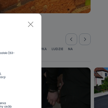
RUS
KULTURA I ROZRYWKA
LUDZIE
NA
olski (63-
WYWIADY
ZDROWIE
,
acji
enia
ony osób