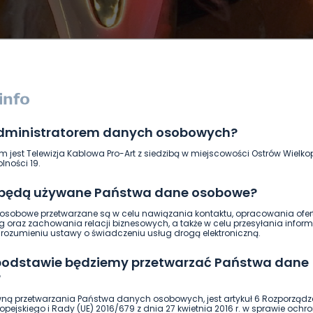
administratorem danych osobowych?
DUKACJA
GOSPODARKA I FINANSE
HISTORIA
KORONAWI
m jest Telewizja Kablowa Pro-Art z siedzibą w miejscowości Ostrów Wielkop
ĄD
ŚRODOWISKO
WASZE INFO
WSZYSTKICH ŚWIĘTYCH
lności 19.
 będą używane Państwa dane osobowe?
sobowe przetwarzane są w celu nawiązania kontaktu, opracowania ofert
g oraz zachowania relacji biznesowych, a także w celu przesyłania inform
ozumieniu ustawy o świadczeniu usług drogą elektroniczną.
 podstawie będziemy przetwarzać Państwa dane
?
ną przetwarzania Państwa danych osobowych, jest artykuł 6 Rozporządz
pejskiego i Rady (UE) 2016/679 z dnia 27 kwietnia 2016 r. w sprawie ochr