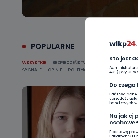
POPULARNE
Kto jest 
WSZYSTKIE
BEZPIECZEŃSTWO
CIEKAWOSTKI
E
Administratore
SYGNALE
OPINIE
POLITYKA
RELIGIA
SAMORZ
400) przy ul. Wo
Do czego
Państwa dane o
sprzedaży usłu
handlowych w r
Na jakiej
osobowe
Podstawą praw
Parlamentu Euro