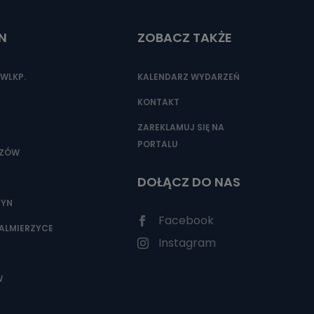
N
ZOBACZ TAKŻE
nio od
brane ze
WLKP.
KALENDARZ WYDARZEŃ
taktowy,
racownicy
KONTAKT
ZAREKLAMUJ SIĘ NA
PORTALU
SZÓW
DOŁĄCZ DO NAS
ZYN
Facebook
ALMIERZYCE
Instagram
W