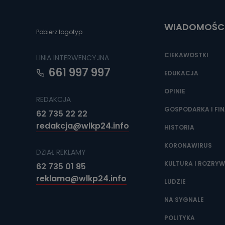
Do czasu wycof
uzasadnionego
WIADOMOŚC
Jakie da
Pobierz logotyp
Przetwarzane 
Państwa (lub z
CIEKAWOSTKI
LINIA INTERWENCYJNA
źródeł publiczn
adres korespo
661 997 997
oraz partnerzy
EDUKACJA
OPINIE
Jak skont
REDAKCJA
Można to zrob
GOSPODARKA I FI
62 735 22 22
poczta@tvproar
redakcja@wlkp24.info
HISTORIA
KORONAWIRUS
DZIAŁ REKLAMY
KULTURA I ROZRY
62 735 01 85
reklama@wlkp24.info
LUDZIE
NA SYGNALE
POLITYKA