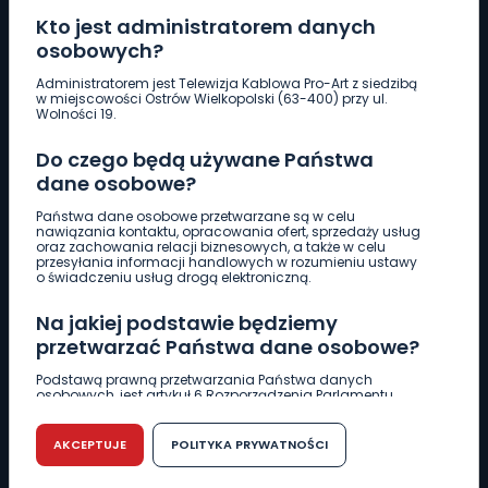
Kto jest administratorem danych
osobowych?
Pobierz logotyp
Administratorem jest Telewizja Kablowa Pro-Art z siedzibą
w miejscowości Ostrów Wielkopolski (63-400) przy ul.
Wolności 19.
LINIA INTERWENCYJNA
Do czego będą używane Państwa
661 997 997
dane osobowe?
Państwa dane osobowe przetwarzane są w celu
REDAKCJA
nawiązania kontaktu, opracowania ofert, sprzedaży usług
oraz zachowania relacji biznesowych, a także w celu
62 735 22 22
redakcja@wlkp24.info
przesyłania informacji handlowych w rozumieniu ustawy
o świadczeniu usług drogą elektroniczną.
DZIAŁ REKLAMY
Na jakiej podstawie będziemy
62 735 01 85
reklama@wlkp24.info
przetwarzać Państwa dane osobowe?
Podstawą prawną przetwarzania Państwa danych
osobowych, jest artykuł 6 Rozporządzenia Parlamentu
WIADOMOŚCI
Europejskiego i Rady (UE) 2016/679 z dnia 27 kwietnia 2016
r. w sprawie ochrony osób fizycznych w związku z
przetwarzaniem danych osobowych w sprawie
AKCEPTUJE
POLITYKA PRYWATNOŚCI
swobodnego przepływu takich danych oraz uchylenia
CIEKAWOSTKI
dyrektywy 95/46/WE (RODO).