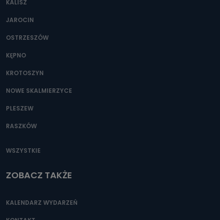
KALISZ
Można to zrobić pod numerem telefonu 62 735-51-05 lub
e-mailowo pod adresem: poczta@tvproart.pl
JAROCIN
OSTRZESZÓW
KĘPNO
KROTOSZYN
NOWE SKALMIERZYCE
PLESZEW
RASZKÓW
WSZYSTKIE
ZOBACZ TAKŻE
KALENDARZ WYDARZEŃ