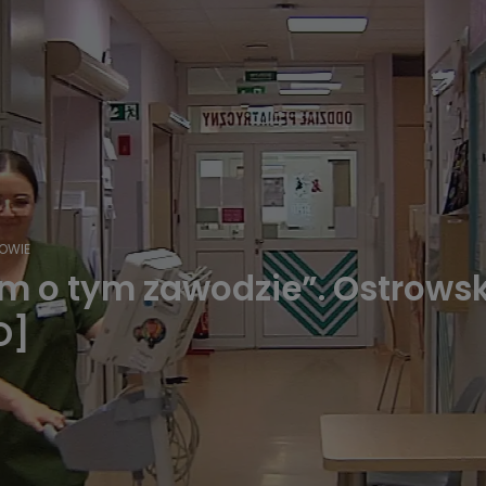
OWIE
 o tym zawodzie”. Ostrowski
O]