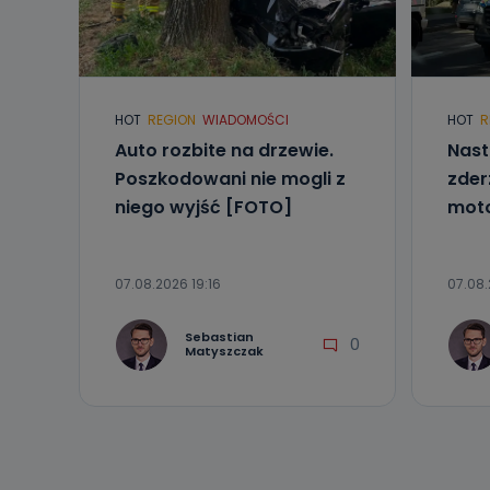
Telewizja Kablo
19 nie przekaz
wykorzystywan
Co mogą 
HOT
REGION
WIADOMOŚCI
HOT
R
Po wyrażeniu 
Telewizji Kablo
Auto rozbite na drzewie.
Nast
19 dostępu do 
Poszkodowani nie mogli z
zder
ich sprostowan
sprzeciwu wobe
niego wyjść [FOTO]
mot
Do kiedy
Do czasu wycof
07.08.2026 19:16
07.08.
uzasadnionego
Jakie da
Sebastian
0
Matyszczak
Przetwarzane 
Państwa (lub z
źródeł publiczn
adres korespo
oraz partnerzy
Jak skont