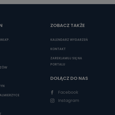
N
ZOBACZ TAKŻE
WLKP.
KALENDARZ WYDARZEŃ
KONTAKT
ZAREKLAMUJ SIĘ NA
PORTALU
SZÓW
DOŁĄCZ DO NAS
ZYN
Facebook
ALMIERZYCE
Instagram
W