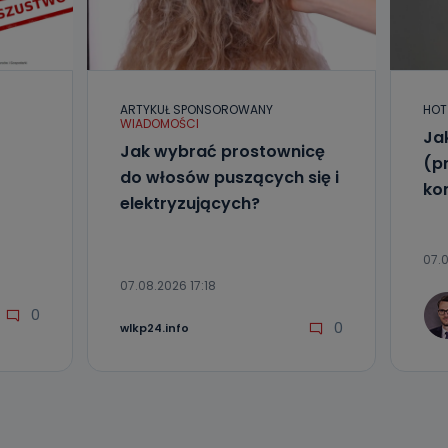
l. Wolności
e
ARTYKUŁ SPONSOROWANY
HOT
ania od
WIADOMOŚCI
. Wolności
Ja
że żądania
Jak wybrać prostownicę
(p
enia
do włosów puszących się i
ko
elektryzujących?
07.0
07.08.2026 17:18
0
0
wlkp24.info
nio od
brane ze
taktowy,
racownicy