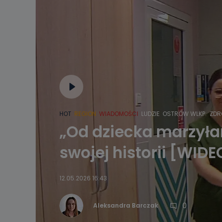
HOT
REGION
WIADOMOŚCI
LUDZIE
OSTRÓW WLKP.
ZDR
„Od dziecka marzyłam
swojej historii [WIDE
12.05.2026 16:43
0
Aleksandra Barczak