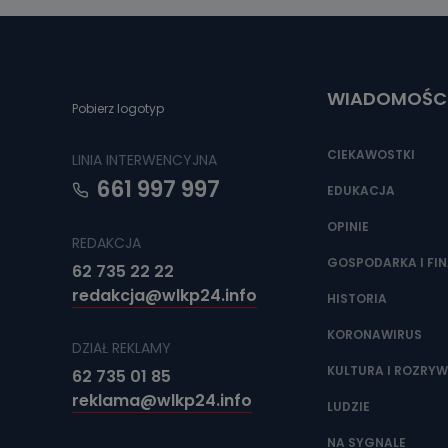
Można to zrob
poczta@tvproar
WIADOMOŚC
Pobierz logotyp
CIEKAWOSTKI
LINIA INTERWENCYJNA
661 997 997
EDUKACJA
OPINIE
REDAKCJA
GOSPODARKA I FI
62 735 22 22
redakcja@wlkp24.info
HISTORIA
KORONAWIRUS
DZIAŁ REKLAMY
KULTURA I ROZRY
62 735 01 85
reklama@wlkp24.info
LUDZIE
NA SYGNALE