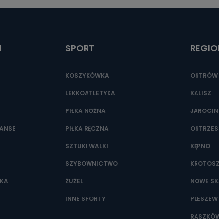
ić pod numerem telefonu 62 735-51-05 lub e-mailowo pod adresem:
t.pl
I
SPORT
REGIO
KOSZYKÓWKA
OSTRÓW 
LEKKOATLETYKA
KALISZ
PIŁKA NOŻNA
JAROCIN
NANSE
PIŁKA RĘCZNA
OSTRZE
SZTUKI WALKI
KĘPNO
SZYBOWNICTWO
KROTOS
WKA
ŻUŻEL
NOWE SK
INNE SPORTY
PLESZEW
RASZKÓ