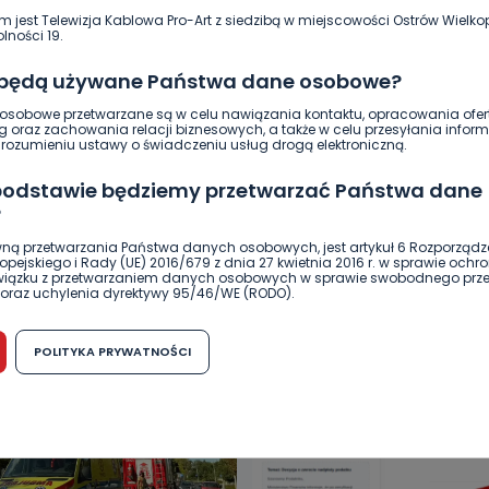
m jest Telewizja Kablowa Pro-Art z siedzibą w miejscowości Ostrów Wielkop
lności 19.
1
Paulina Szczepaniak
 będą używane Państwa dane osobowe?
sobowe przetwarzane są w celu nawiązania kontaktu, opracowania ofert
g oraz zachowania relacji biznesowych, a także w celu przesyłania inform
ozumieniu ustawy o świadczeniu usług drogą elektroniczną.
 podstawie będziemy przetwarzać Państwa dane
?
ną przetwarzania Państwa danych osobowych, jest artykuł 6 Rozporządz
pejskiego i Rady (UE) 2016/679 z dnia 27 kwietnia 2016 r. w sprawie ochr
DUKACJA
GOSPODARKA I FINANSE
HISTORIA
KORONAWI
związku z przetwarzaniem danych osobowych w sprawie swobodnego prz
oraz uchylenia dyrektywy 95/46/WE (RODO).
ĄD
ŚRODOWISKO
WASZE INFO
WSZYSTKICH ŚWIĘTYCH
możliwość cofnięcia zgody?
POLITYKA PRYWATNOŚCI
h osobowych jest dobrowolne, nie jest wymogiem ustawowym lub umo
runku zawarcia umowy. Cofnięcie zgody jest możliwe na każdym etapie i ni
dnymi negatywnymi konsekwencjami. Cofnięcia zgody można dokonać w
 (e-mail, poczta tradycyjna) tak, aby dotarła do wiadomości Telewizji 
ibą w miejscowości Ostrów Wielkopolski (63-400) przy ul. Wolności 19.
komu możemy przekazać Państwa dane?