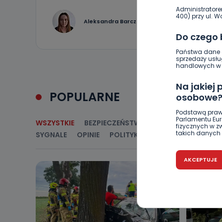
Administratore
400) przy ul. Wo
0
Aleksandra Barczak
Do czego
Państwa dane o
sprzedaży usłu
handlowych w r
Na jakiej
POPULARNE
osobowe
Podstawą praw
Parlamentu Euro
WSZYSTKIE
BEZPIECZEŃSTWO
CIEKAWOSTKI
E
fizycznych w 
takich danych 
SYGNALE
OPINIE
POLITYKA
RELIGIA
SAMORZ
Czy jest 
AKCEPTUJE
Podanie danyc
nie stanowi wa
związane z ża
wybrany sposób
Pro-Art z siedz
Kiedy i 