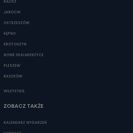
KALISZ
Można to zrobić pod numerem telefonu 62 735-51-05 lub
e-mailowo pod adresem: poczta@tvproart.pl
JAROCIN
OSTRZESZÓW
KĘPNO
KROTOSZYN
NOWE SKALMIERZYCE
PLESZEW
RASZKÓW
WSZYSTKIE
ZOBACZ TAKŻE
KALENDARZ WYDARZEŃ