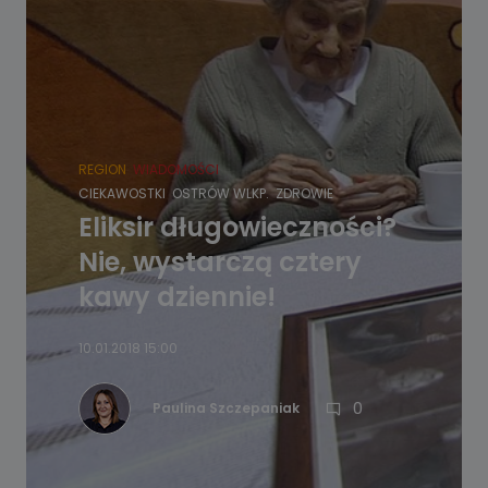
REGION
WIADOMOŚCI
CIEKAWOSTKI
OSTRÓW WLKP.
ZDROWIE
Eliksir długowieczności?
Nie, wystarczą cztery
kawy dziennie!
10.01.2018 15:00
0
Paulina Szczepaniak