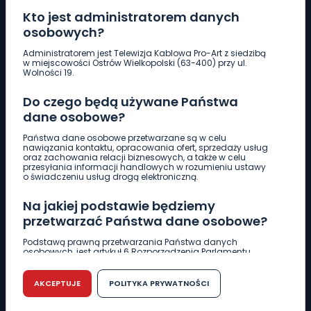
Kto jest administratorem danych
osobowych?
Pobierz logotyp
Administratorem jest Telewizja Kablowa Pro-Art z siedzibą
w miejscowości Ostrów Wielkopolski (63-400) przy ul.
Wolności 19.
LINIA INTERWENCYJNA
Do czego będą używane Państwa
661 997 997
dane osobowe?
Państwa dane osobowe przetwarzane są w celu
REDAKCJA
nawiązania kontaktu, opracowania ofert, sprzedaży usług
oraz zachowania relacji biznesowych, a także w celu
62 735 22 22
redakcja@wlkp24.info
przesyłania informacji handlowych w rozumieniu ustawy
o świadczeniu usług drogą elektroniczną.
DZIAŁ REKLAMY
Na jakiej podstawie będziemy
62 735 01 85
reklama@wlkp24.info
przetwarzać Państwa dane osobowe?
Podstawą prawną przetwarzania Państwa danych
osobowych, jest artykuł 6 Rozporządzenia Parlamentu
WIADOMOŚCI
Europejskiego i Rady (UE) 2016/679 z dnia 27 kwietnia 2016
r. w sprawie ochrony osób fizycznych w związku z
przetwarzaniem danych osobowych w sprawie
AKCEPTUJE
POLITYKA PRYWATNOŚCI
swobodnego przepływu takich danych oraz uchylenia
CIEKAWOSTKI
dyrektywy 95/46/WE (RODO).