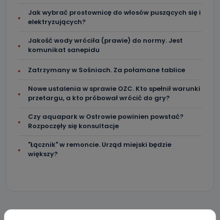
Jak wybrać prostownicę do włosów puszących się i
elektryzujących?
Jakość wody wróciła (prawie) do normy. Jest
komunikat sanepidu
Zatrzymany w Sośniach. Za połamane tablice
Nowe ustalenia w sprawie OZC. Kto spełnił warunki
przetargu, a kto próbował wrócić do gry?
Czy aquapark w Ostrowie powinien powstać?
Rozpoczęły się konsultacje
"Łącznik" w remoncie. Urząd miejski będzie
większy?