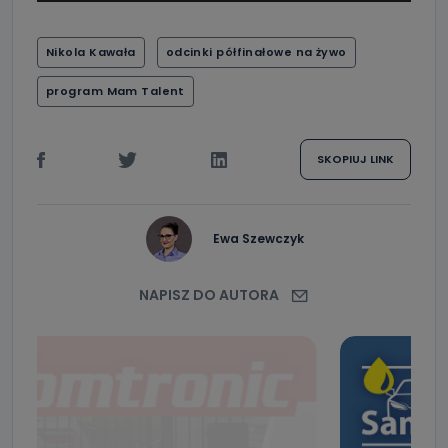
Nikola Kawała
odcinki półfinałowe na żywo
program Mam Talent
SKOPIUJ LINK
Ewa Szewczyk
NAPISZ DO AUTORA