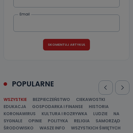
Jak skontaktować się z inspektorem
danych osobowych?
Email
Można to zrobić pod numerem telefonu 62 735-51-05 lub
e-mailowo pod adresem: poczta@tvproart.pl
POPULARNE
WSZYSTKIE
BEZPIECZEŃSTWO
CIEKAWOSTKI
EDUKACJA
GOSPODARKA I FINANSE
HISTORIA
KORONAWIRUS
KULTURA I ROZRYWKA
LUDZIE
NA
SYGNALE
OPINIE
POLITYKA
RELIGIA
SAMORZĄD
ŚRODOWISKO
WASZE INFO
WSZYSTKICH ŚWIĘTYCH