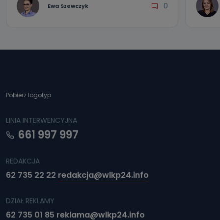
0
Ewa Szewczyk
Pobierz logotyp
LINIA INTERWENCYJNA
661 997 997
REDAKCJA
62 735 22 22
redakcja@wlkp24.info
DZIAŁ REKLAMY
62 735 01 85
reklama@wlkp24.info