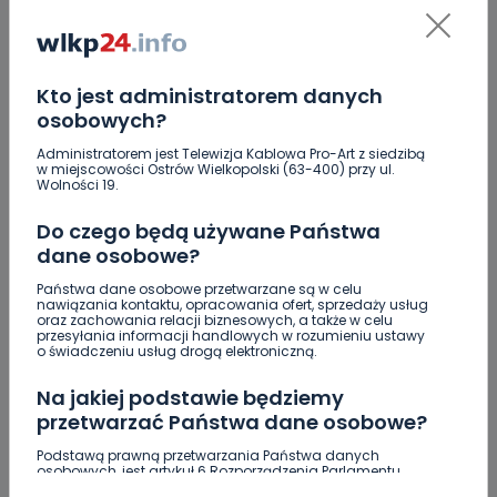
KOMENTARZE (5)
Kto jest administratorem danych
osobowych?
A
Anna
Administratorem jest Telewizja Kablowa Pro-Art z siedzibą
Bardzo sympatyczna i miła osóbka z Ciebie 🙂
w miejscowości Ostrów Wielkopolski (63-400) przy ul.
Wolności 19.
Wszystkiego najlepszego, Nikola. Powodzenia!
REPLY
Do czego będą używane Państwa
dane osobowe?
Państwa dane osobowe przetwarzane są w celu
nawiązania kontaktu, opracowania ofert, sprzedaży usług
E
Ewa
oraz zachowania relacji biznesowych, a także w celu
przesyłania informacji handlowych w rozumieniu ustawy
Ja też trzymam kciuki:), powodzenia!!!
o świadczeniu usług drogą elektroniczną.
REPLY
Na jakiej podstawie będziemy
przetwarzać Państwa dane osobowe?
Podstawą prawną przetwarzania Państwa danych
CB
Cicia Brunchilda
osobowych, jest artykuł 6 Rozporządzenia Parlamentu
Europejskiego i Rady (UE) 2016/679 z dnia 27 kwietnia 2016