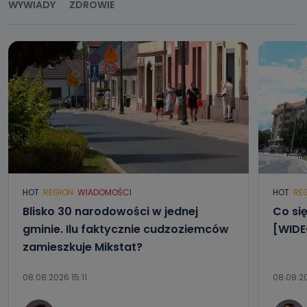
WYWIADY
ZDROWIE
HOT
REGION
WIADOMOŚCI
HOT
RE
Blisko 30 narodowości w jednej
Co się
gminie. Ilu faktycznie cudzoziemców
[WIDE
zamieszkuje Mikstat?
08.08.2026 15:11
08.08.2