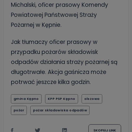
Michalski, oficer prasowy Komendy
Powiatowej Państwowej Straży
Pożarnej w Kępnie.
Jak tłumaczy oficer prasowy w
przypadku pożarów składowisk
odpadów działania straży pożarnej są
długotrwałe. Akcja gaśnicza może
potrwać jeszcze kilka godzin.
gmina Kępno
KPP PSP Kępno
olszowa
pożar
pożar składowiska odpadów
SKOPIUJ LINK