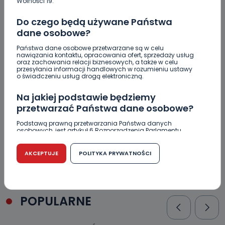
Wolności 19.
Nastolatek w szpitalu po zderzeniu osobówki z
motocyklem
Do czego będą używane Państwa
dane osobowe?
Uważaj na oszustwo! Przychodzą maile z
fałszywego e-Urzędu Skarbowego
Państwa dane osobowe przetwarzane są w celu
nawiązania kontaktu, opracowania ofert, sprzedaży usług
oraz zachowania relacji biznesowych, a także w celu
Jak wybrać prostownicę do włosów puszących się i
przesyłania informacji handlowych w rozumieniu ustawy
elektryzujących?
o świadczeniu usług drogą elektroniczną.
Na jakiej podstawie będziemy
przetwarzać Państwa dane osobowe?
Podstawą prawną przetwarzania Państwa danych
osobowych, jest artykuł 6 Rozporządzenia Parlamentu
Komentowanie tego wpisu jest
Europejskiego i Rady (UE) 2016/679 z dnia 27 kwietnia 2016
r. w sprawie ochrony osób fizycznych w związku z
wyłączone!
przetwarzaniem danych osobowych w sprawie
AKCEPTUJE
POLITYKA PRYWATNOŚCI
swobodnego przepływu takich danych oraz uchylenia
dyrektywy 95/46/WE (RODO).
Czy jest możliwość cofnięcia zgody?
POPULARNE
Podanie danych osobowych jest dobrowolne, nie jest
wymogiem ustawowym lub umownym oraz nie stanowi
warunku zawarcia umowy. Cofnięcie zgody jest możliwe
na każdym etapie i nie jest to związane z żadnymi