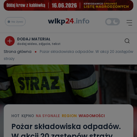
Na żywo
DODAJ MATERIAŁ
dodaj wideo, zdjęcie, tekst
Strona główna
Pożar składowiska odpadów. W akcji 20 zastępów
straży
HOT
KĘPNO
NA SYGNALE
REGION
WIADOMOŚCI
Pożar składowiska odpadów.
W akcji 20 zastępów straży