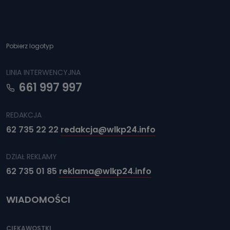
Można to zrobić pod numerem telefonu 62 735-51-05 lub
e-mailowo pod adresem: poczta@tvproart.pl
Pobierz logotyp
LINIA INTERWENCYJNA
661 997 997
REDAKCJA
62 735 22 22
redakcja@wlkp24.info
DZIAŁ REKLAMY
62 735 01 85
reklama@wlkp24.info
WIADOMOŚCI
CIEKAWOSTKI