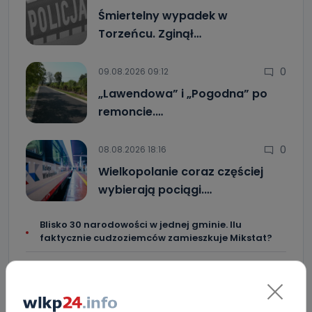
Śmiertelny wypadek w
Torzeńcu. Zginął…
0
09.08.2026 09:12
„Lawendowa” i „Pogodna” po
remoncie.…
0
08.08.2026 18:16
Wielkopolanie coraz częściej
wybierają pociągi.…
Blisko 30 narodowości w jednej gminie. Ilu
faktycznie cudzoziemców zamieszkuje Mikstat?
Co się stanie z bluszczem na II LO? [WIDEO]
Upały i burze. Porady dla właścicieli zwierząt
[WIDEO]