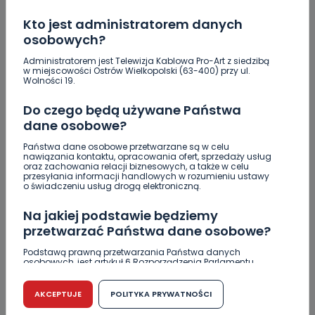
Raulin, Witkowska, Marciniak, Kowalska. "Odyseja
Kto jest administratorem danych
Antonińska" dzień drugi [FOTO]
osobowych?
Auto rozbite na drzewie. Poszkodowani nie mogli z
Administratorem jest Telewizja Kablowa Pro-Art z siedzibą
w miejscowości Ostrów Wielkopolski (63-400) przy ul.
niego wyjść [FOTO]
Wolności 19.
Nastolatek w szpitalu po zderzeniu osobówki z
Do czego będą używane Państwa
motocyklem
dane osobowe?
Uważaj na oszustwo! Przychodzą maile z
Państwa dane osobowe przetwarzane są w celu
fałszywego e-Urzędu Skarbowego
nawiązania kontaktu, opracowania ofert, sprzedaży usług
oraz zachowania relacji biznesowych, a także w celu
przesyłania informacji handlowych w rozumieniu ustawy
Jak wybrać prostownicę do włosów puszących się i
o świadczeniu usług drogą elektroniczną.
elektryzujących?
Na jakiej podstawie będziemy
Jakość wody wróciła (prawie) do normy. Jest
przetwarzać Państwa dane osobowe?
komunikat sanepidu
Podstawą prawną przetwarzania Państwa danych
osobowych, jest artykuł 6 Rozporządzenia Parlamentu
Zatrzymany w Sośniach. Za połamane tablice
Europejskiego i Rady (UE) 2016/679 z dnia 27 kwietnia 2016
r. w sprawie ochrony osób fizycznych w związku z
przetwarzaniem danych osobowych w sprawie
AKCEPTUJE
POLITYKA PRYWATNOŚCI
swobodnego przepływu takich danych oraz uchylenia
dyrektywy 95/46/WE (RODO).