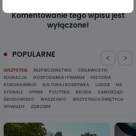
Czy jest możliwość cofnięcia zgody?
Komentowanie tego wpisu jest
Podanie danych osobowych jest dobrowolne, nie jest
wyłączone!
wymogiem ustawowym lub umownym oraz nie stanowi
warunku zawarcia umowy. Cofnięcie zgody jest możliwe
na każdym etapie i nie jest to związane z żadnymi
negatywnymi konsekwencjami. Cofnięcia zgody można
dokonać w dowolny, wybrany sposób (e-mail, poczta
tradycyjna) tak, aby dotarła do wiadomości Telewizji
Kablowej Pro-Art z siedzibą w miejscowości Ostrów
POPULARNE
Wielkopolski (63-400) przy ul. Wolności 19.
Kiedy i komu możemy przekazać
WSZYSTKIE
BEZPIECZEŃSTWO
CIEKAWOSTKI
Państwa dane?
EDUKACJA
GOSPODARKA I FINANSE
HISTORIA
Telewizja Kablowa Pro-Art z siedzibą w miejscowości
KORONAWIRUS
KULTURA I ROZRYWKA
LUDZIE
NA
Ostrów Wielkopolski (63-400) przy ul. Wolności 19 nie
przekazuje Państwa danych osobowych podmiotom
SYGNALE
OPINIE
POLITYKA
RELIGIA
SAMORZĄD
trzecim, jak również nie są one wykorzystywane w
ŚRODOWISKO
WASZE INFO
WSZYSTKICH ŚWIĘTYCH
procesach zautomatyzowanego profilowania.
WYWIADY
ZDROWIE
Co mogą Państwo zrobić z
przekazanymi nam danymi?
Po wyrażeniu zgody na przetwarzanie danych osobowych,
mają Państwo prawo do żądania od Telewizji Kablowa