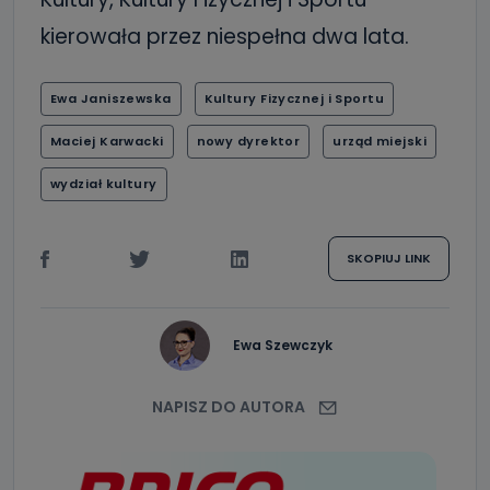
kierowała przez niespełna dwa lata.
Ewa Janiszewska
Kultury Fizycznej i Sportu
Maciej Karwacki
nowy dyrektor
urząd miejski
wydział kultury
SKOPIUJ LINK
Ewa Szewczyk
NAPISZ DO AUTORA